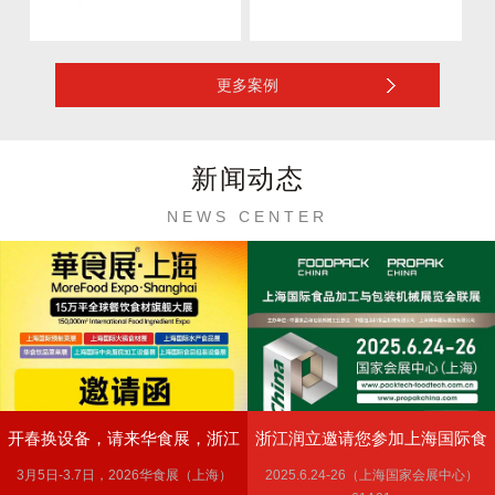
更多案例
新闻动态
NEWS CENTER
开春换设备，请来华食展，浙江
浙江润立邀请您参加上海国际食
3月5日-3.7日，2026华食展（上海）
2025.6.24-26（上海国家会展中心）
润立邀请您参加上海华食展3.5-
品加工与包装机械展览会联展